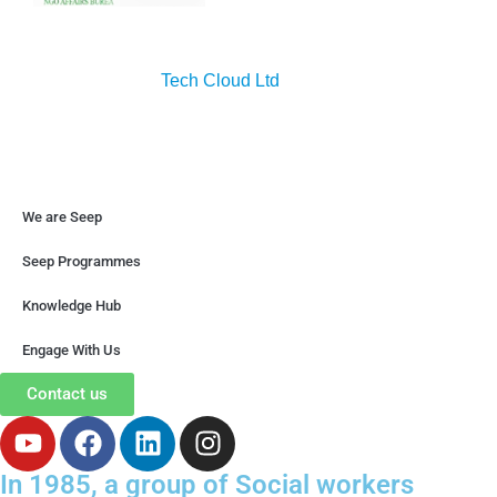
Copyright © 2026 Seep. All rights reserved. Designed
& developed by
Tech Cloud Ltd
We are Seep
Seep Programmes
Knowledge Hub
Engage With Us
Contact us
In 1985, a group of Social workers