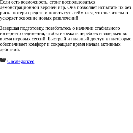
Если есть возможность, стоит воспользоваться
демонстрационной версией игр. Она позволяет испытать их без
риска потери средств и понять суть геймплея, что значительно
ускоряет освоение новых развлечений.
Завершая подготовку, позаботьтесь о наличии стабильного
интернет-соединения, чтобы избежать перебоев и задержек во
время игровых сессий. Быстрый и плавный доступ к платформе
обеспечивает комфорт и сокращает время начала активных
действий.
Uncategorized
Head Office:
Social and
Economic Enhancement
Programme-SEEP
Prantik Paradise Tower (2nd Floor), 104
Darussalam, Boro Sayek, Mirpur,