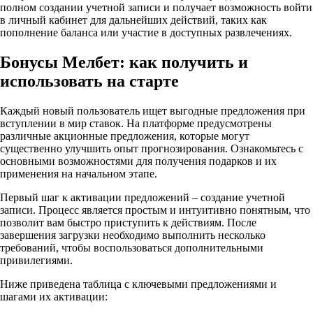
полном создании учетной записи и получает возможность войти
в личный кабинет для дальнейших действий, таких как
пополнение баланса или участие в доступных развлечениях.
Бонусы Мелбет: как получить и
использовать на старте
Каждый новый пользователь ищет выгодные предложения при
вступлении в мир ставок. На платформе предусмотрены
различные акционные предложения, которые могут
существенно улучшить опыт прогнозирования. Ознакомьтесь с
основными возможностями для получения подарков и их
применения на начальном этапе.
Первый шаг к активации предложений – создание учетной
записи. Процесс является простым и интуитивно понятным, что
позволит вам быстро приступить к действиям. После
завершения загрузки необходимо выполнить несколько
требований, чтобы воспользоваться дополнительными
привилегиями.
Ниже приведена таблица с ключевыми предложениями и
шагами их активации: