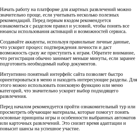
Начать работу на платформе для азартных развлечений можно
значительно проще, если учитывать несколько полезных
рекомендаций. Перед первым входом рекомендуется
ознакомиться с разделом правил и условий, чтобы понять все
нюансы использования активаций и возможностей сервиса.
Создавайте аккаунты, используя правильные личные данные,
что ускорит процесс подтверждения личности и даст
возможность сразу же приступить к играм. Обратите внимание,
что регистрация обычно занимает меньше минуты, если заранее
подготовить необходимый набор документов.
Интуитивно понятный интерфейс сайта позволяет быстро
ориентироваться в меню и находить интересующие разделы. Для
этого можно использовать поисковую функцию или меню
категорий, что значительно ускорит выбор подходящего
развлечения.
Перед началом рекомендуется пройти ознакомительный тур или
просмотреть обучающие материалы, которые помогут понять
основные принципы игры и особенности выбранных автоматов
или карточных развлечений. Это снизит время адаптации и
повысит шансы на успешное участие.