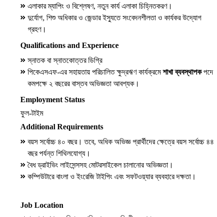
এলাকার ম্যাপিং ও বিশ্লেষণ, নতুন কার্য এলাকা চিহ্নিতকরণ।
দুর্যোগ, শিশু অধিকার ও জেন্ডার ইস্যুতে সংবেদনশীলতা ও কার্যকর উদ্যোগ
গ্রহণ।
Qualifications and Experience
স্নাতক বা স্নাতকোত্তর ডিগ্রি
পিকেএসএফ-এর সহায়তায় পরিচালিত ক্ষুদ্রঋণ কার্যক্রমে
শাখা ব্যবস্থাপক
পদে
কমপক্ষে ২ বছরের বাস্তব অভিজ্ঞতা আবশ্যক।
Employment Status
ফুল-টাইম
Additional Requirements
বয়স সর্বোচ্চ ৪০ বছর। তবে, অধিক অভিজ্ঞ প্রার্থীদের ক্ষেত্রে বয়স সর্বোচ্চ ৪৪
বছর পর্যন্ত শিথিলযোগ্য।
বৈধ ড্রাইভিং লাইসেন্সসহ মোটরসাইকেল চালানোর অভিজ্ঞতা।
কম্পিউটারে বাংলা ও ইংরেজি টাইপিং এবং সফটওয়্যার ব্যবহারে দক্ষতা।
Job Location