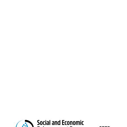
Programme-SEEP
(Project Office)
House No. 3, Road No. 1, Block: A,
Section: 11, Mirpur, Dhaka-1216
(Opposite side of Mirpur Bangla
Boys School gate)
Email:
info@seep.org.bd
Feedback: 01897-666992