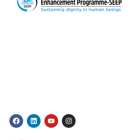
We believe in sustainable change. We remain
relentless until our loving country is free from
poverty and socio-economic inequality.
Important Links
Home
About Us
Blog
Contact Us
Connect With Us
Accreditation