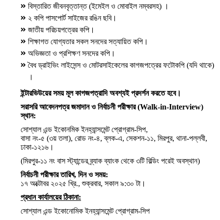
বিস্তারিত জীবনবৃত্তান্ত (ইমেইল ও মোবাইল নম্বরসহ) ।
২ কপি পাসপোর্ট সাইজের রঙিন ছবি।
জাতীয় পরিচয়পত্রের কপি।
শিক্ষাগত যোগ্যতার সকল সনদের সত্যায়িত কপি।
অভিজ্ঞতা ও প্রশিক্ষণ সনদের কপি।
বৈধ ড্রাইভিং লাইসেন্স ও মোটরসাইকেলের কাগজপত্রের ফটোকপি (যদি থাকে)
।
ইন্টারভিউয়ের সময় মূল কাগজপত্রাদি অবশ্যই প্রদর্শন করতে হবে।
সরাসরি আবেদনপত্র জমাদান ও নির্বাচনী পরীক্ষার
(Walk-in-Interview)
স্থান:
সোশ্যাল এন্ড ইকোনমিক ইনহ্যান্সমেন্ট প্রোগ্রাম-সিপ,
বাসা নং-৫ (৩য় তলা), রোড নং-৪, ব্লক-এ, সেকশন-১১, মিরপুর, থানা-পল্লবী,
ঢাকা-১২১৬।
(মিরপুর-১১ নং বাস স্ট্যান্ডের ব্র্যাক ব্যাংক থেকে ৩টি বিল্ডিং পরেই অবস্থান)
নির্বাচনী পরীক্ষার তারিখ, দিন ও সময়:
১৭ অক্টোবর ২০২৫ খ্রি., শুক্রবার, সকাল ৯:৩০ টা।
প্রধান কার্যালয়ের ঠিকানা:
সোশ্যাল এন্ড ইকোনোমিক ইনহ্যান্সমেন্ট প্রোগ্রাম-সিপ