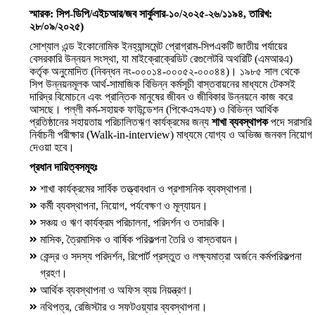
স্মারক: সিপ-ডিপি/এইচআর/জব সার্কুলার-১০/২০২৫-২৬/১১৯৪, তারিখ:
২৮/০৯/২০২৫)
সোশ্যাল এন্ড ইকোনোমিক ইনহ্যান্সমেন্ট প্রোগ্রাম-সিপএকটি জাতীয় পর্যায়ের
বেসরকারি উন্নয়ন সংস্থা, যা মাইক্রোক্রেডিট রেগুলেটরি অথরিটি (এমআরএ)
কর্তৃক অনুমোদিত (নিবন্ধন নং-০০০১৪-০০০৫২-০০০৪৪)। ১৯৮৫ সাল থেকে
সিপ উন্নয়নমূলক আর্থ-সামাজিক বিভিন্ন কর্মসূচী বাস্তবায়নের মাধ্যমে টেকসই
দারিদ্র বিমোচনে এবং প্রান্তিক মানুষের জীবন ও জীবিকার উন্নয়নে কাজ করে
আসছে। পল্লী কর্ম-সহায়ক ফাউন্ডেশন (পিকেএসএফ) ও বিভিন্ন আর্থিক
প্রতিষ্ঠানের সহায়তায় পরিচালিতঋণ কার্যক্রমের জন্য
শাখা ব্যবস্থাপক
পদে সরাসরি
নির্বাচনী পরীক্ষার (Walk-in-interview) মাধ্যমে যোগ্য ও অভিজ্ঞ জনবল নিয়োগ
দেওয়া হবে।
প্রধান দায়িত্বসমূহঃ
শাখা কার্যক্রমের সার্বিক তত্ত্বাবধান ও প্রশাসনিক ব্যবস্থাপনা।
কর্মী ব্যবস্থাপনা, নিয়োগ, পর্যবেক্ষণ ও মূল্যায়ন।
সঞ্চয় ও ঋণ কার্যক্রম পরিচালনা, পরিদর্শন ও তদারকি।
মাসিক, ত্রৈমাসিক ও বার্ষিক পরিকল্পনা তৈরি ও বাস্তবায়ন।
কেন্দ্র ও সদস্য পরিদর্শন, রিপোর্ট প্রস্তুত ও লক্ষ্যমাত্রা অর্জনে কর্মপরিকল্পনা
গ্রহণ।
আর্থিক ব্যবস্থাপনা ও অফিস ব্যয় নিয়ন্ত্রণ।
নথিপত্র, রেজিস্টার ও সফটওয়্যার ব্যবস্থাপনা।