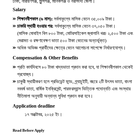
ঢাকা, নারায়ণগঞ্জ, মুন্সিগঞ্জ, মানিকগঞ্জ ও নরসিংদী জেলা।
Salary
শিক্ষানবীশকাল (৬ মাস):
সর্বসাকুল্যে মাসিক বেতন ৩৫,০০৯ টাকা।
চাকরি স্থায়ী হওয়ার পর:
সর্বসাকুল্যে মাসিক বেতন ৩৭,০৫০ টাকা।
(মাসিক মোবাইল বিল ৮০০ টাকা, মোটরসাইকেল জ্বালানি খরচ ২,৫০০ টাকা এবং
মেরামত ও রক্ষণাবেক্ষণ ভাতা ৫০০ টাকা বেতনের অন্তর্ভূক্ত)
অধিক অভিজ্ঞ প্রার্থীদের ক্ষেত্রে বেতন আলোচনা সাপেক্ষে নির্ধারণযোগ্য।
Compensation & Other Benefits
প্রতি কার্যদিবসে ৮০ টাকা খাদ্যভাতা প্রদান করা হবে, যা শিক্ষানবীশকাল থেকেই
প্রযোজ্য।
চাকুরী স্থায়ীকরণ হলে প্রভিডেন্ট ফান্ড, গ্র্যাচুইটি, বছরে ২টি উৎসব ভাতা, বাংলা
নববর্ষ ভাতা, বার্ষিক ইনক্রিমেন্ট, পারফরম্যান্স ভিত্তিক পদোন্নতি এবং সংস্থার
নীতিমালা অনুযায়ী অন্যান্য সুবিধা প্রদান করা হবে।
Application deadline
১৭ অক্টোবর, ২০২৫ ইং।
Read Before Apply