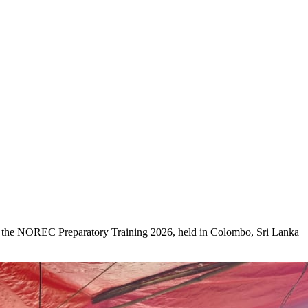
 are Seep
Seep Programmes
Knowledge Hub
 the NOREC Preparatory Training 2026, held in Colombo, Sri Lanka