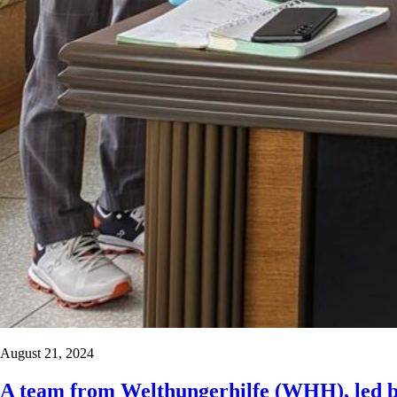
August 21, 2024
A team from Welthungerhilfe (WHH), led by