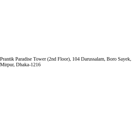
Head Office:
Social and
Economic Enhancement Programme-SEEP
Prantik Paradise Tower (2nd Floor), 104 Darussalam, Boro Sayek,
Mirpur, Dhaka‑1216
Email: info@seep.org.bd
Telephone: 02-226625005
Social Office:
Social and Economic Enhancement Programme-SEEP
(Project Office)
House No. 3, Road No. 1, Block: A, Section: 11, Mirpur, Dhaka-1216
(Opposite side of Mirpur Bangla Boys School gate)