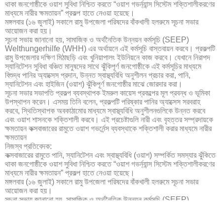
থাকা জনগোষ্ঠীকে ওয়াশ সুবিধা নিশ্চিত করতে “ওয়াশ গভর্ন্যান্স সিস্টেম শক্তিশালীকরণের
মাধ্যমে নারীর ক্ষমতায়ন” প্রকল্প হাতে নেওয়া হয়েছে।
মঙ্গলবার (১৬ জুলাই) সকালে রামু উপজেলা পরিষদের বাঁকখালী হলরুমে সূচনা সভার
আয়োজন করা হয়।
সূচনা সভায় জানানো হয়, সামাজিক ও অর্থনৈতিক উন্নয়ন কর্মসূচি (SEEP)
Welthungerhilfe (WHH) এর অর্থায়নে এই কর্মসূচি বাস্তবায়ন করবে। প্রকল্পটি
রামু উপজেলার দক্ষিণ মিঠাছড়ি এবং খুনিয়াপালং ইউনিয়নে কাজ করবে। যেখানে নিরাপদ
স্যানিটেশন সুবিধা বঞ্চিত মানুষদের সাথে ঝুঁকিপূর্ণ জনগোষ্ঠীকে এই কর্মসূচির মাধ্যমে
বিশুদ্ধ পানির অ্যাক্সেস প্রদান, উন্নত স্বাস্থ্যবিধি অনুশীলন প্রচার করা, পানি,
স্যানিটেশন এবং হাইজিন (ওয়াশ) ঝুঁকিপূর্ণ জনগোষ্ঠীর মাঝে জোরদার করা।
সূচনা সভার সভাপতি প্রকল্প ব্যবস্থাপক ইমরুল কায়েস প্রকল্পের মূল প্রবন্ধ ও ভূমিকা
উপস্থাপন করেন। এসময় তিনি বলেন, প্রকল্পটি পরিষ্কার পানির অ্যাক্সেস সরবরাহ
করবে, স্থিতিস্থাপক অবকাঠামোর মাধ্যমে স্বাস্থ্যবিধি অনুশীলনগুলিকে উন্নত করবে
এবং ওয়াশ শাসনকে শক্তিশালী করবে। এই প্রচেষ্টাগুলি নারী এবং বৃহত্তর সম্প্রদায়কে
ক্ষমতায়ন কক্সবাজারের রামুতে ওয়াশ গভর্নেন্স ব্যবস্থাকে শক্তিশালী করার মাধ্যমে নারীর
ক্ষমতায়ন
নিজস্ব প্রতিবেদক:
কক্সবাজারের রামুতে পানি, স্যানিটেশন এবং স্বাস্থ্যবিধি (ওয়াশ) সম্পর্কিত সমস্যার ঝুঁকিতে
থাকা জনগোষ্ঠীকে ওয়াশ সুবিধা নিশ্চিত করতে “ওয়াশ গভর্ন্যান্স সিস্টেম শক্তিশালীকরণের
মাধ্যমে নারীর ক্ষমতায়ন” প্রকল্প হাতে নেওয়া হয়েছে।
মঙ্গলবার (১৬ জুলাই) সকালে রামু উপজেলা পরিষদের বাঁকখালী হলরুমে সূচনা সভার
আয়োজন করা হয়।
সূচনা সভায় জানানো হয়, সামাজিক ও অর্থনৈতিক উন্নয়ন কর্মসূচি (SEEP)
Welthungerhilfe (WHH) এর অর্থায়নে এই কর্মসূচি বাস্তবায়ন করবে। প্রকল্পটি
রামু উপজেলার দক্ষিণ মিঠাছড়ি এবং খুনিয়াপালং ইউনিয়নে কাজ করবে। যেখানে নিরাপদ